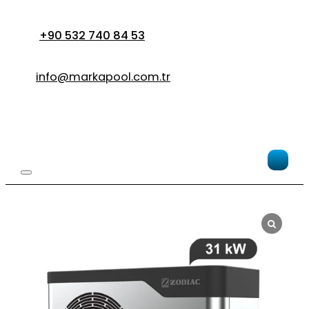
+90 532 740 84 53
info@markapool.com.tr
Си
под
бас
Zo
31