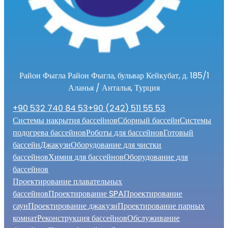
Район Фыгла Район Фыгла, бульвар Кейкубат, д. 185/1
Аланья / Анталья, Турция
+90 532 740 84 53
+90 (242) 511 55 53
Системы накрытия бассейнов
Сборный бассейн
Системы
подогрева бассейнов
Роботы для бассейнов
Готовый
бассейн
Джакузи
Оборудование для чистки
бассейнов
Химия для бассейнов
Оборудование для
бассейнов
Проектирование плавательных
бассейнов
Проектирование SPA
Проектирование
саун
Проектирование джакузи
Проектирование парных
комнат
Реконструкция бассейнов
Обслуживание