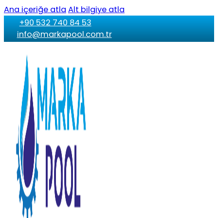
Ana içeriğe atla
Alt bilgiye atla
+90 532 740 84 53
info@markapool.com.tr