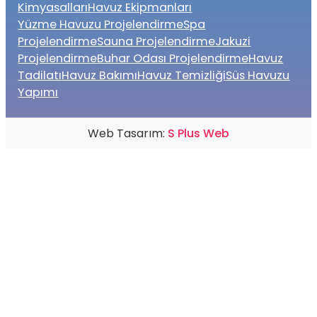
Kimyasalları
Havuz Ekipmanları
Yüzme Havuzu Projelendirme
Spa
Projelendirme
Sauna Projelendirme
Jakuzi
Projelendirme
Buhar Odası Projelendirme
Havuz
Tadilatı
Havuz Bakımı
Havuz Temizliği
Süs Havuzu
Yapımı
Web Tasarım:
S Plus Web