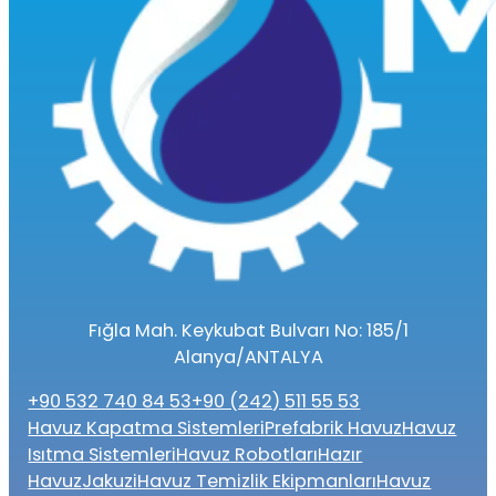
Fığla Mah. Keykubat Bulvarı No: 185/1
Alanya/ANTALYA
+90 532 740 84 53
+90 (242) 511 55 53
Havuz Kapatma Sistemleri
Prefabrik Havuz
Havuz
Isıtma Sistemleri
Havuz Robotları
Hazır
Havuz
Jakuzi
Havuz Temizlik Ekipmanları
Havuz