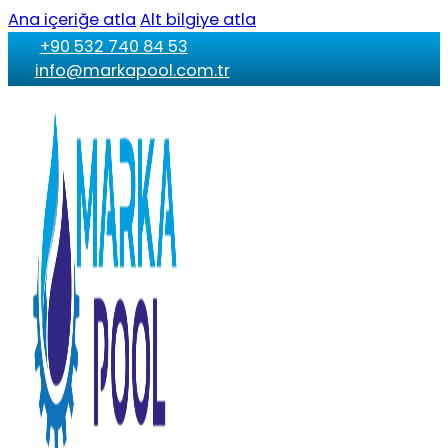
Ana içeriğe atla
Alt bilgiye atla
+90 532 740 84 53
info@markapool.com.tr