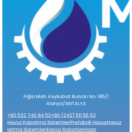
Fığla Mah. Keykubat Bulvarı No: 185/1
Alanya/ANTALYA
+90 532 740 84 53
+90 (242) 511 55 53
Havuz Kapatma Sistemleri
Prefabrik Havuz
Havuz
Isıtma Sistemleri
Havuz Robotları
Hazır