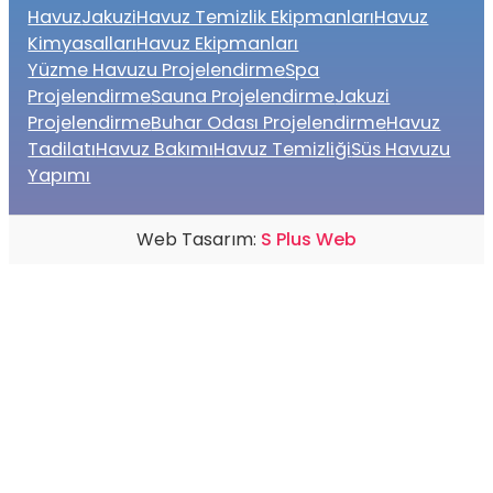
Havuz
Jakuzi
Havuz Temizlik Ekipmanları
Havuz
Kimyasalları
Havuz Ekipmanları
Yüzme Havuzu Projelendirme
Spa
Projelendirme
Sauna Projelendirme
Jakuzi
Projelendirme
Buhar Odası Projelendirme
Havuz
Tadilatı
Havuz Bakımı
Havuz Temizliği
Süs Havuzu
Yapımı
Web Tasarım:
S Plus Web