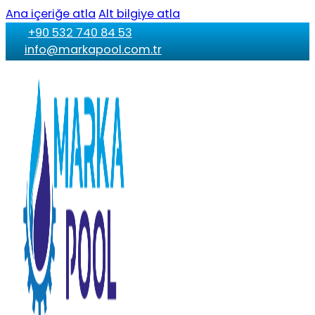
Ana içeriğe atla
Alt bilgiye atla
+90 532 740 84 53
info@markapool.com.tr