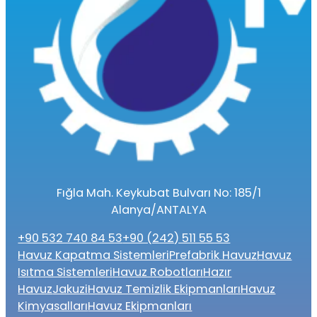
Fığla Mah. Keykubat Bulvarı No: 185/1
Alanya/ANTALYA
+90 532 740 84 53
+90 (242) 511 55 53
Havuz Kapatma Sistemleri
Prefabrik Havuz
Havuz
Isıtma Sistemleri
Havuz Robotları
Hazır
Havuz
Jakuzi
Havuz Temizlik Ekipmanları
Havuz
Kimyasalları
Havuz Ekipmanları