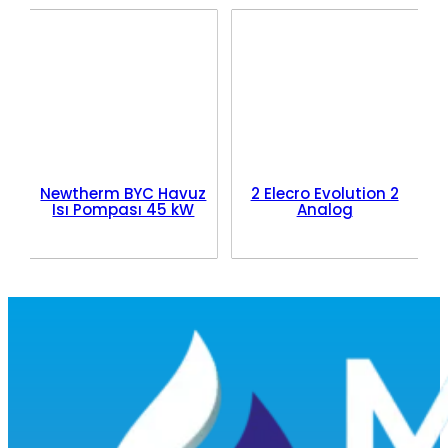
Newtherm BYC Havuz
2 Elecro Evolution 2
Isı Pompası 45 kW
Analog