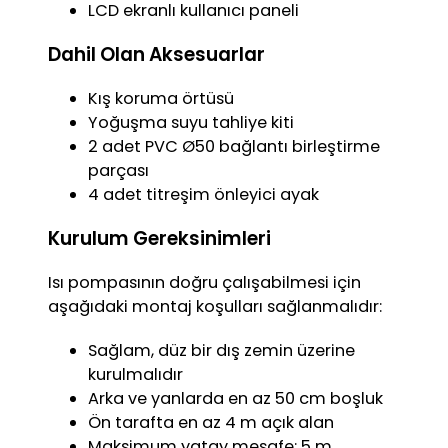
LCD ekranlı kullanıcı paneli
Dahil Olan Aksesuarlar
Kış koruma örtüsü
Yoğuşma suyu tahliye kiti
2 adet PVC Ø50 bağlantı birleştirme
parçası
4 adet titreşim önleyici ayak
Kurulum Gereksinimleri
Isı pompasının doğru çalışabilmesi için
aşağıdaki montaj koşulları sağlanmalıdır:
Sağlam, düz bir dış zemin üzerine
kurulmalıdır
Arka ve yanlarda en az 50 cm boşluk
Ön tarafta en az 4 m açık alan
Maksimum yatay mesafe: 5 m