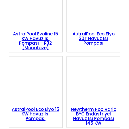
AstralPool Evoline 15
AstralPool Eco Elyo
KW Havuz Isı
30T Havuz Isı
Pompası – R32
Pompası
(Monofaze)
AstralPool Eco Elyo 15
Newtherm PoolVario
KW Havuz Isı
BYC Endüstriyel
Pompası
Havuz Isı Pompası
145 KW