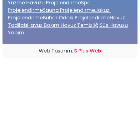
Yüzme Havuzu Projelendirme
Spa
Projelendirme
Sauna Projelendirme
Jakuzi
Projelendirme
Buhar Odası Projelendirme
Havuz
Tadilatı
Havuz Bakımı
Havuz Temizliği
Süs Havuzu
Yapımı
Web Tasarım:
S Plus Web