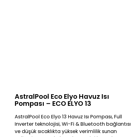
Is
Sis
Pay
AstralPool Eco Elyo Havuz Isı
Pompası – ECO ELYO 13
AstralPool Eco Elyo 13 Havuz Isı Pompası, Full
Inverter teknolojisi, Wi-Fi & Bluetooth bağlantısı
ve düşük sıcaklıkta yüksek verimlilik sunan