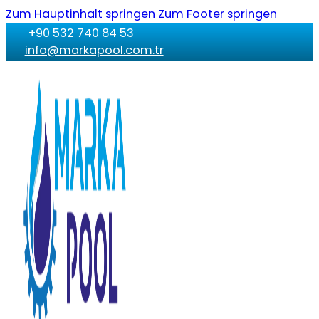
Zum Hauptinhalt springen
Zum Footer springen
+90 532 740 84 53
info@markapool.com.tr