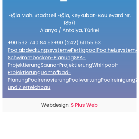
Fığla Mah. Stadtteil Fığla, Keykubat-Boulevard Nr.
185/1
Alanya / Antalya, Türkei
+90 532 740 84 53
+90 (242) 511 55 53
Poolabdeckungssysteme
Fertigpool
Poolheizsystem
Schwimmbecken-Planung
SPA-
Projektierung
Sauna-Projektierung
Whirlpool-
Projektierung
Dampfbad-
Planung
Poolrenovierung
Poolwartung
Poolreinigung
Z
und Zierteichbau
Webdesign:
S Plus Web