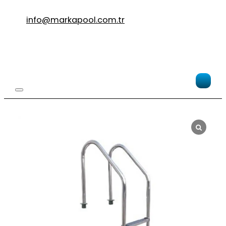
info@markapool.com.tr
Po
>
Poo
3
st
Po
St