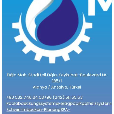
Fığla Mah. Stadtteil Fığla, Keykubat-Boulevard Nr.
185/1
Alanya / Antalya, Türkei
+90 532 740 84 53
+90 (242) 511 55 53
Poolabdeckungssysteme
Fertigpool
Poolheizsystem
Schwimmbecken-Planung
SPA-