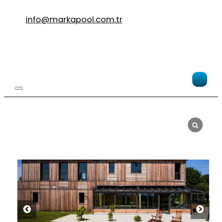
info@markapool.com.tr
Po
Ab
Po
–
Ve
Mo
Te