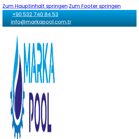
Zum Hauptinhalt springen
Zum Footer springen
+90 532 740 84 53
info@markapool.com.tr