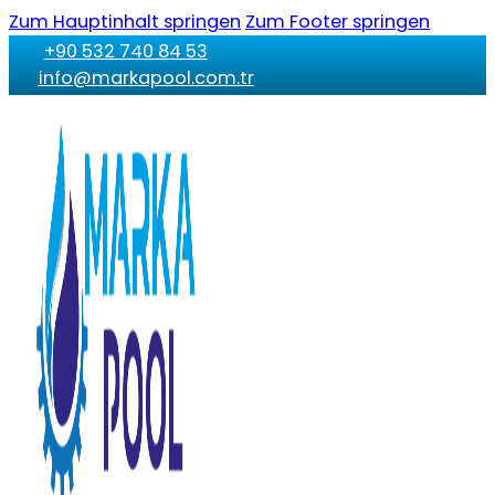
Zum Hauptinhalt springen
Zum Footer springen
+90 532 740 84 53
info@markapool.com.tr