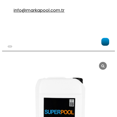
info@markapool.com.tr
Po
Su
Al
–
Su
Su
Al