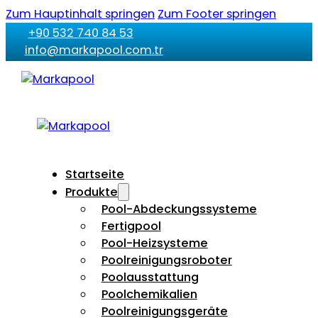
Zum Hauptinhalt springen
Zum Footer springen
+90 532 740 84 53
info@markapool.com.tr
Startseite
Produkte
Pool-Abdeckungssysteme
Fertigpool
Pool-Heizsysteme
Poolreinigungsroboter
Poolausstattung
Poolchemikalien
Poolreinigungsgeräte