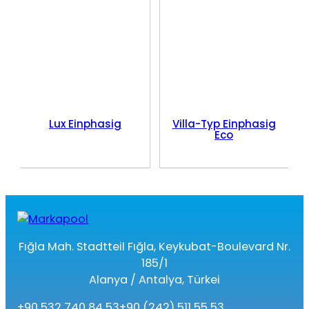
Lux Einphasig
Villa-Typ Einphasig
Eco
Fığla Mah. Stadtteil Fığla, Keykubat-Boulevard Nr.
185/1
Alanya / Antalya, Türkei
+90 532 740 84 53
+90 (242) 511 55 53