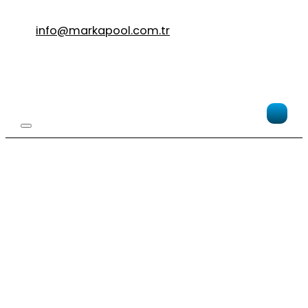
info@markapool.com.tr
Po
Zo
R
6
iQ
El
A
Po