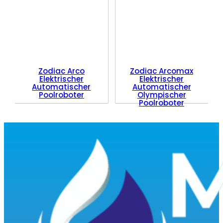
Zodiac Arco
Zodiac Arcomax
Elektrischer
Elektrischer
Automatischer
Automatischer
Poolroboter
Olympischer
Poolroboter