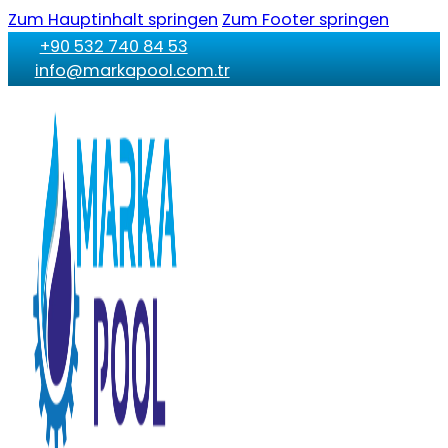
Zum Hauptinhalt springen
Zum Footer springen
+90 532 740 84 53
info@markapool.com.tr