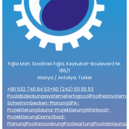
Fığla Mah. Stadtteil Fığla, Keykubat-Boulevard Nr.
185/1
Alanya / Antalya, Türkei
+90 532 740 84 53
+90 (242) 511 55 53
Poolabdeckungssysteme
Fertigpool
Poolheizsystem
Schwimmbecken-Planung
SPA-
Projektierung
Sauna-Projektierung
Whirlpool-
Projektierung
Dampfbad-
Planung
Poolrenovierung
Poolwartung
Poolreinigung
Z