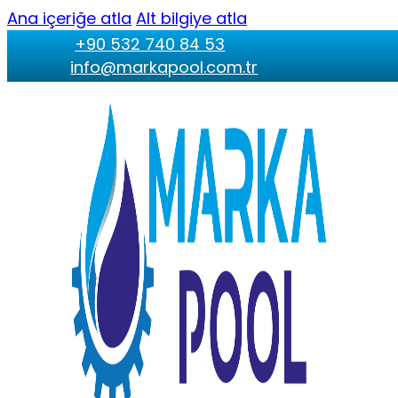
Ana içeriğe atla
Alt bilgiye atla
+90 532 740 84 53
info@markapool.com.tr