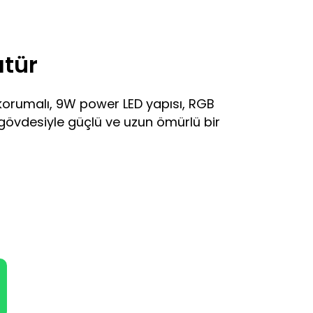
atür
korumalı, 9W power LED yapısı, RGB
k gövdesiyle güçlü ve uzun ömürlü bir