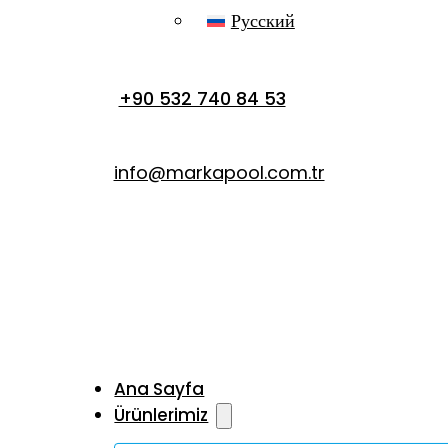
Русский
+90 532 740 84 53
info@markapool.com.tr
Ana Sayfa
Ürünlerimiz