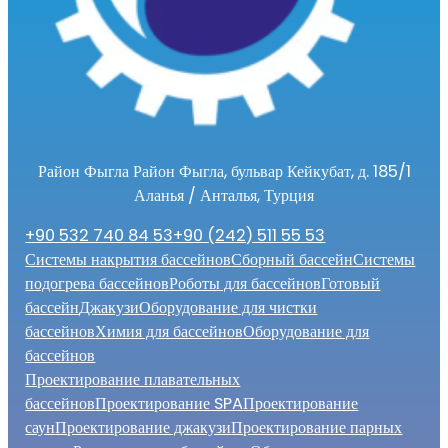
Район Фыгла Район Фыгла, бульвар Кейкубат, д. 185/1
Аланья / Анталья, Турция
+90 532 740 84 53
+90 (242) 511 55 53
Системы накрытия бассейнов
Сборный бассейн
Системы
подогрева бассейнов
Роботы для бассейнов
Готовый
бассейн
Джакузи
Оборудование для чистки
бассейнов
Химия для бассейнов
Оборудование для
бассейнов
Проектирование плавательных
бассейнов
Проектирование SPA
Проектирование
саун
Проектирование джакузи
Проектирование парных