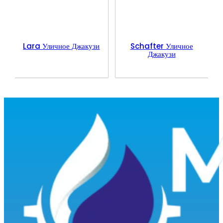
Lara Уличное Джакузи
Schafter Уличное
Джакузи