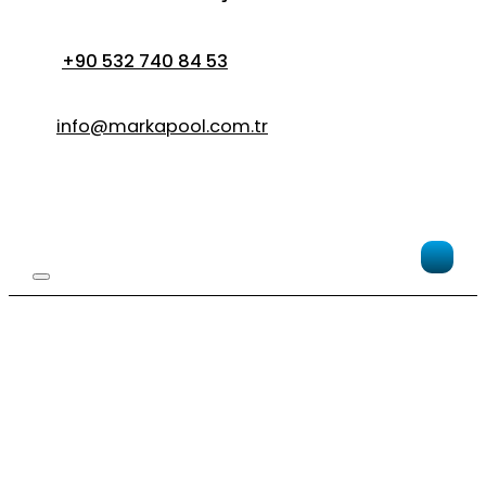
+90 532 740 84 53
info@markapool.com.tr
Дж
Ka
Ул
Дж