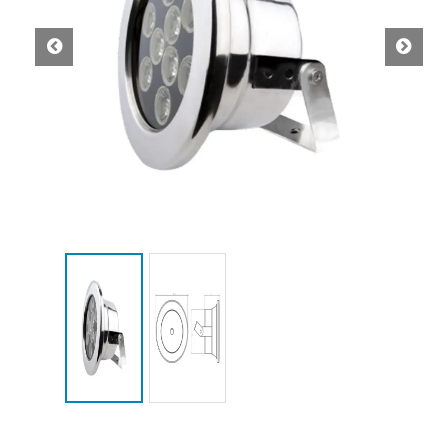
бас
Св
P
3
из
Н
Ст
Све
PA
38
из
не
ста
—
это
мо
и