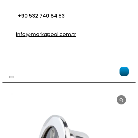
+90 532 740 84 53
info@markapool.com.tr
Обо
для
бас
>
Ос
для